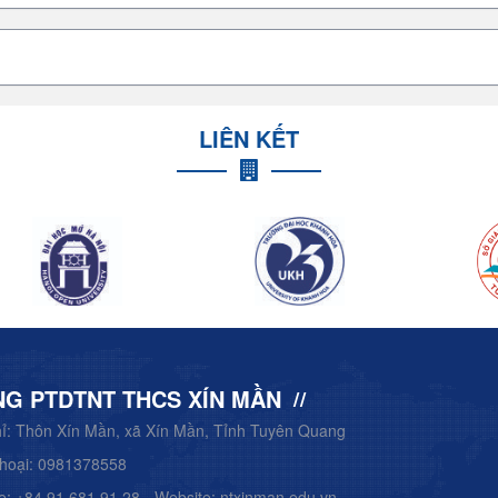
LIÊN KẾT
G PTDTNT THCS XÍN MẦN
hỉ: Thôn Xín Mần, xã Xín Mần, Tỉnh Tuyên Quang
thoại: 0981378558
ne: +84 91 681 91 28 - Website: ntxinman.edu.vn