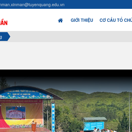
inman.xinman@tuyenquang.edu.vn
GIỚI THIỆU
CƠ CẤU TỔ CH
g