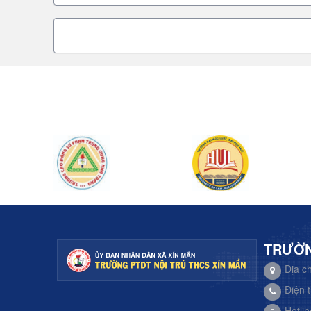
TRƯỜN
Địa c
Điện 
Hotli