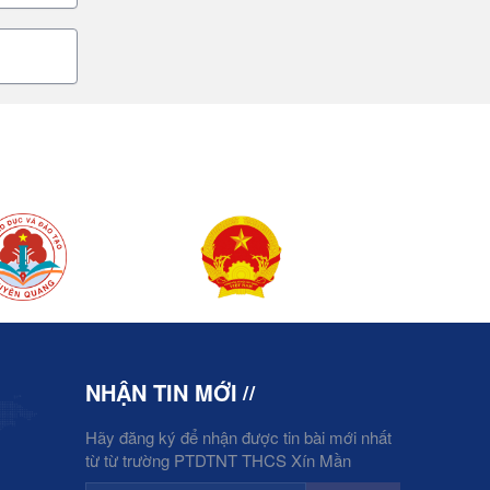
NHẬN TIN MỚI
Hãy đăng ký để nhận được tin bài mới nhất
từ từ trường PTDTNT THCS Xín Mần