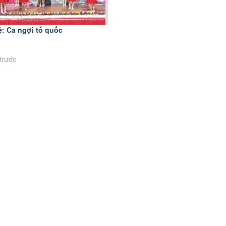
: Ca ngợi tổ quốc
n
trước