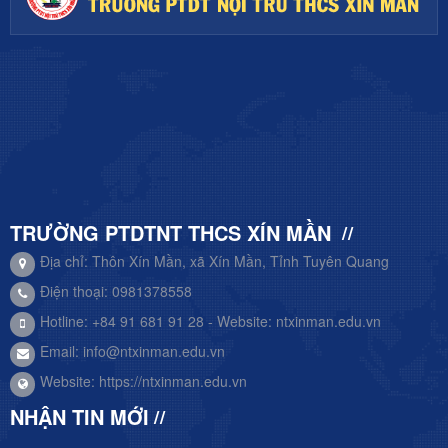
TRƯỜNG PTDTNT THCS XÍN MẦN
Địa chỉ: Thôn Xín Mần, xã Xín Mần, Tỉnh Tuyên Quang
Điện thoại: 0981378558
Hotline: +84 91 681 91 28 - Website: ntxinman.edu.vn
Email:
info@ntxinman.edu.vn
Website:
https://ntxinman.edu.vn
NHẬN TIN MỚI