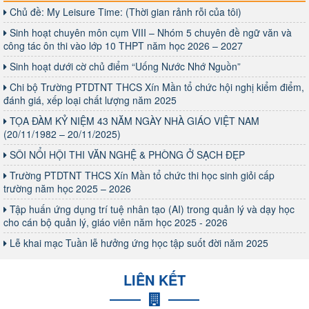
Chủ đề: My Leisure Time: (Thời gian rảnh rỗi của tôi)
Sinh hoạt chuyên môn cụm VIII – Nhóm 5 chuyên đề ngữ văn và
công tác ôn thi vào lớp 10 THPT năm học 2026 – 2027
Sinh hoạt dưới cờ chủ điểm “Uống Nước Nhớ Nguồn”
Chi bộ Trường PTDTNT THCS Xín Mần tổ chức hội nghị kiểm điểm,
đánh giá, xếp loại chất lượng năm 2025
TỌA ĐÀM KỶ NIỆM 43 NĂM NGÀY NHÀ GIÁO VIỆT NAM
(20/11/1982 – 20/11/2025)
SÔI NỔI HỘI THI VĂN NGHỆ & PHÒNG Ở SẠCH ĐẸP
Trường PTDTNT THCS Xín Mần tổ chức thi học sinh giỏi cấp
trường năm học 2025 – 2026
Tập huấn ứng dụng trí tuệ nhân tạo (AI) trong quản lý và dạy học
cho cán bộ quản lý, giáo viên năm học 2025 - 2026
Lễ khai mạc Tuần lễ hưởng ứng học tập suốt đời năm 2025
LIÊN KẾT