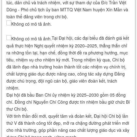
túc, dân chủ và trách nhiệm, với sự tham dự của Đ/c Trần Việt
Dũng - Phó chủ tịch ủy ban MTTQ Việt Nam huyện Xín Mần và
toàn thể đảng viên trong chi bộ.
Tại Đại hội, các đại biểu đã đánh giá kết
quả thực hiện Nghị quyết nhiệm kỳ 2020–2025, thẳng thắn chỉ
ra những tồn tại, hạn chế, đồng thời đề ra phương hướng, mục
tiêu, nhiệm vụ cho nhiệm kỳ mới. Trong nhiệm kỳ qua, Chi bộ
đã lãnh đạo nhà trường hoàn thành tốt các nhiệm vụ chính trị,
chất lượng giáo dục được nâng cao, công tác xây dựng Đảng
được chú trọng, đội ngũ cán bộ, giáo viên đoàn kết, trách
nhiệm.
Đại hội đã bầu Ban Chi ủy nhiệm kỳ 2025–2030 gồm 05 đồng
chí. Đồng chí Nguyễn Chí Công được tín nhiệm bầu giữ chức Bí
thư Chi bộ.
Với tinh thần đổi mới, quyết tâm và đoàn kết, Đại hội Chi bộ lần
thứ V đã thành công tốt đẹp, mở ra chặng đường phát triển mới
cho nhà trường, góp phần nâng cao chất lượng giáo dục và xây