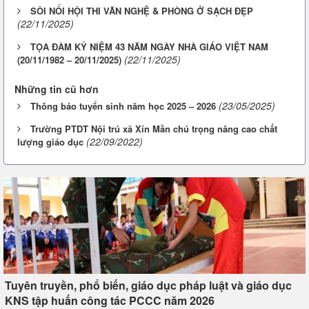
SÔI NỔI HỘI THI VĂN NGHỆ & PHÒNG Ở SẠCH ĐẸP
(22/11/2025)
TỌA ĐÀM KỶ NIỆM 43 NĂM NGÀY NHÀ GIÁO VIỆT NAM
(22/11/2025)
(20/11/1982 – 20/11/2025)
Những tin cũ hơn
(23/05/2025)
Thông báo tuyển sinh năm học 2025 – 2026
Trường PTDT Nội trú xã Xín Mần chú trọng nâng cao chất
(22/09/2022)
lượng giáo dục
Tuyên truyền, phổ biến, giáo dục pháp luật và giáo dục
KNS tập huấn công tác PCCC năm 2026