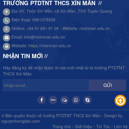
TRƯỜNG PTDTNT THCS XÍN MẦN
Địa chỉ: Thôn Xín Mần, xã Xín Mần, Tỉnh Tuyên Quang
Điện thoại: 0981378558
Hotline: +84 91 681 91 28 - Website: ntxinman.edu.vn
Email:
info@ntxinman.edu.vn
Website:
https://ntxinman.edu.vn
NHẬN TIN MỚI
Hãy đăng ký để nhận được tin bài mới nhất từ từ trường PTDTNT
THCS Xín Mần
GỬI
© Bản quyền thuộc về trường PTDTNT THCS Xín Mần - Design by
nguyenhongdan.com
Trang chủ
Giới thiệu
Tin Tức
Liên hệ