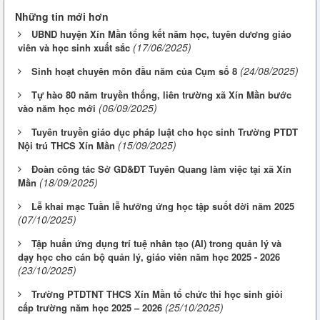
Những tin mới hơn
UBND huyện Xín Mần tổng kết năm học, tuyên dương giáo
(17/06/2025)
viên và học sinh xuất sắc
(24/08/2025)
Sinh hoạt chuyên môn đầu năm của Cụm số 8
Tự hào 80 năm truyền thống, liên trường xã Xín Mần bước
(06/09/2025)
vào năm học mới
Tuyên truyền giáo dục pháp luật cho học sinh Trường PTDT
(15/09/2025)
Nội trú THCS Xín Mần
Đoàn công tác Sở GD&ĐT Tuyên Quang làm việc tại xã Xín
(18/09/2025)
Mần
Lễ khai mạc Tuần lễ hưởng ứng học tập suốt đời năm 2025
(07/10/2025)
Tập huấn ứng dụng trí tuệ nhân tạo (AI) trong quản lý và
dạy học cho cán bộ quản lý, giáo viên năm học 2025 - 2026
(23/10/2025)
Trường PTDTNT THCS Xín Mần tổ chức thi học sinh giỏi
(25/10/2025)
cấp trường năm học 2025 – 2026